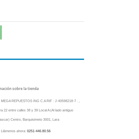
mación sobre la tienda
MEGA REPUESTOS ING C.A RIF : J-40598218-7 . ,
a 22 entre calles 38 y 39 Local A (Al lado antiguo
scar) Centro, Barquisimeto 3001, Lara
Llámenos ahora:
0251-446.80.56